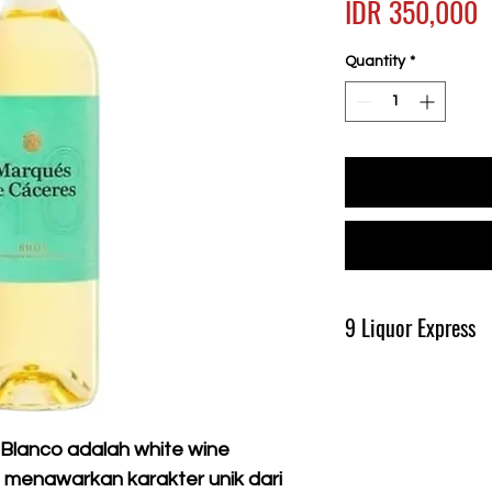
P
IDR 350,000
Quantity
*
9 Liquor Express
Produk Ini Tersedia D
Pengiriman Minimal 
Blanco adalah white wine
 menawarkan karakter unik dari