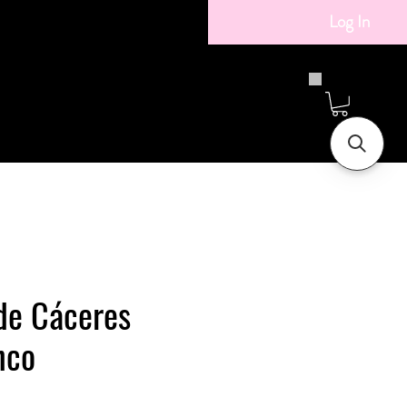
Log In
de Cáceres
nco