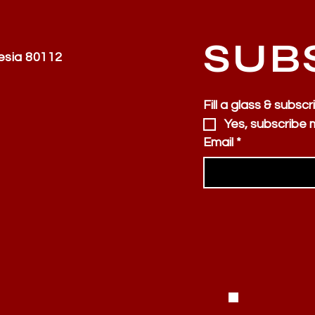
SUB
esia 80112
Fill a glass & subscr
Yes, subscribe 
Email
*