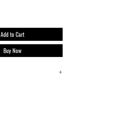
Add to Cart
Buy Now
i 9 Liquor Express Bali, dan Gratis
belanja 500k