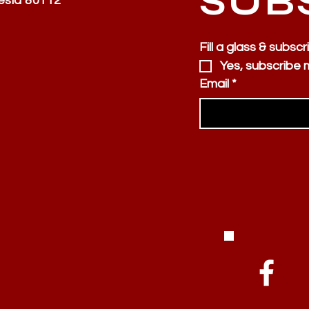
SUB
esia 80112
Fill a glass & subscr
Yes, subscribe 
Email
*