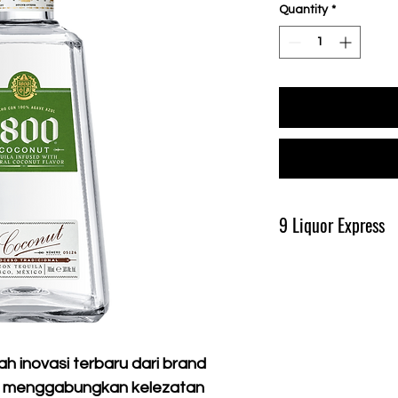
Quantity
*
9 Liquor Express
Produk Ini Tersedia D
Pengiriman Minimal 
h inovasi terbaru dari brand
g menggabungkan kelezatan