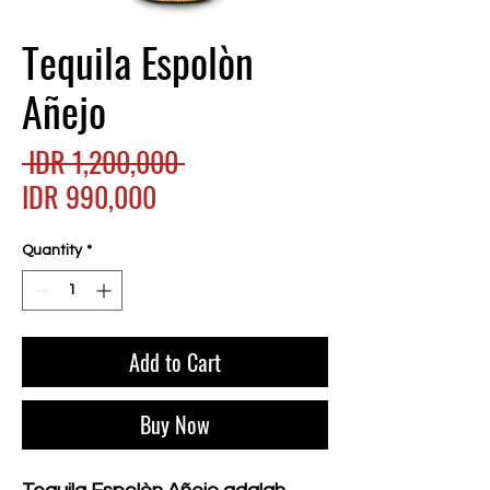
Tequila Espolòn
Añejo
Regular
 IDR 1,200,000 
Sale
Price
IDR 990,000
Price
Quantity
*
Add to Cart
Buy Now