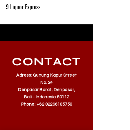
9 Liquor Express
Produk Ini Tersedia Di 9 Liquor Express Bali,
dan Gratis Pengiriman Minimal belanja
500k
CONTACT
Adress: Gunung Kapur Street
No. 24
Denpasar Barat, Denpasar,
Bali - Indonesia 80112
Phone:
+62 82266185758