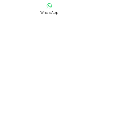
SUBSCRIBE
WhatsApp
Fill a glass & subscribe
Yes, subscribe me to your 
newsletter.
*
Email
*
Submit
Shipping & Returns
Payment Methods