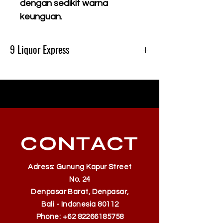
dengan sedikit warna
keunguan.
9 Liquor Express
Produk Ini Tersedia Di 9 Liquor Express Bali,
dan Gratis Pengiriman Minimal belanja
500k
CONTACT
Adress: Gunung Kapur Street
No. 24
Denpasar Barat, Denpasar,
Bali - Indonesia 80112
Phone:
+62 82266185758