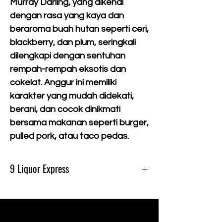
Murray Darling, yang dikenal
dengan rasa yang kaya dan
beraroma buah hutan seperti ceri,
blackberry, dan plum, seringkali
dilengkapi dengan sentuhan
rempah-rempah eksotis dan
cokelat. Anggur ini memiliki
karakter yang mudah didekati,
berani, dan cocok dinikmati
bersama makanan seperti burger,
pulled pork, atau taco pedas.
9 Liquor Express
Produk Ini Tersedia Di 9 Liquor Express Bali,
dan Gratis Pengiriman Minimal belanja
500k