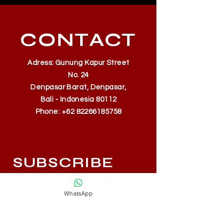
CONTACT
Adress: Gunung Kapur Street
No. 24
Denpasar Barat, Denpasar,
Bali - Indonesia 80112
Phone:
+62 82266185758
SUBSCRIBE
Fill a glass & subscribe
WhatsApp
Yes, subscribe me to your 
newsletter.
*