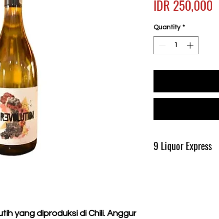
P
IDR 250,000
Quantity
*
9 Liquor Express
Produk Ini Tersedia D
Pengiriman Minimal 
h yang diproduksi di Chili. Anggur