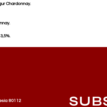
nggur Chardonnay.
nnay.
13,5%.
SUB
esia 80112