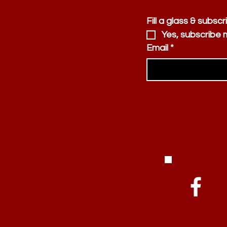
Fill a glass & subscr
Yes, subscribe 
Email
*